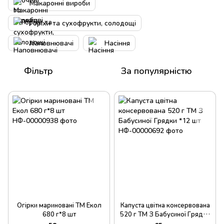
Макаронні вироби
Горіхи та сухофрукти, солодощі
Наповнювачі
Насіння
Фільтр
За популярністю
Огірки мариновані ТМ Екол
Капуста цвітна консервована
680 г*8 шт
520 г ТМ З Бабусиної Грядки
*12 шт