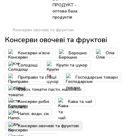
Консерви овочеві та фруктові
Консерви овочеві та фруктові
Консерви м’ясні
Борошно
Олія
Солодощі
Крупи та цукор
Приправи та спеції
Господарські товари
Соуси, томатні пасти, майонези
Консерви рибні
Кава та чай
Напої, води, сік
Консерви овочеві та фруктові