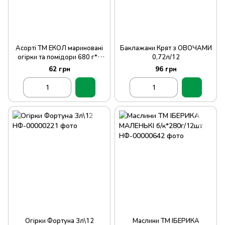
Асорті ТМ ЕКОЛ мариновані
Баклажани Крят з ОВОЧАМИ
огірки та помідори 680 г*8
0,72л/12
шт
62 грн
96 грн
Огірки Фортуна 3л\12
Маслини ТМ ІБЕРИКА