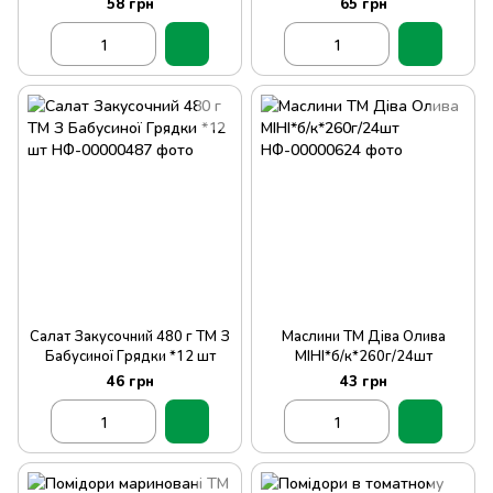
58 грн
65 грн
Салат Закусочний 480 г ТМ З
Маслини ТМ Діва Олива
Бабусиної Грядки *12 шт
МІНІ*б/к*260г/24шт
46 грн
43 грн