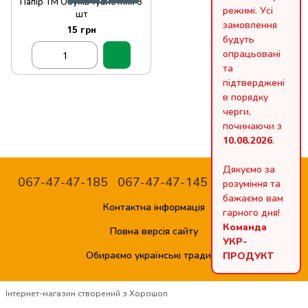
Папір ТМ Обухів туалетний 8
режимі. Усі
шт
замовлення
15 грн
будуть
опрацьовані
та
підтверджені
в порядку
черги,
починаючи з
10.08.2026
.
Дякуємо за
067-47-47-185
067-47-47-145 - тільки ОПТ
розуміння та
бажаємо вам
Контактна інформація
гарного дня!
Команда
Повна версія сайту
УКР-
Обираємо українські традиції
ПРОДУКТ
Інтернет-магазин створений з Хорошоп