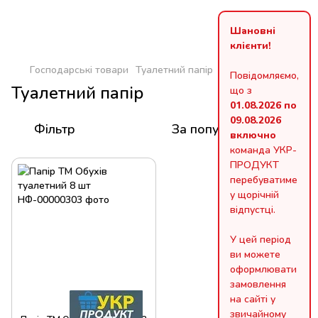
Шановні
клієнти!
Господарські товари
Туалетний папір
Повідомляємо,
Туалетний папір
що з
01.08.2026 по
09.08.2026
Фільтр
За популярністю
включно
команда УКР-
ПРОДУКТ
перебуватиме
у щорічній
відпустці.
У цей період
ви можете
оформлювати
замовлення
на сайті у
звичайному