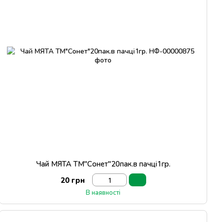
Чай МЯТА ТМ"Сонет"20пак.в пачці1гр.
20 грн
В наявності