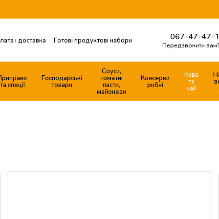
067-47-47-1
лата і доставка
Готові продуктові набори
Передзвонити вам
Контактна інформація
ферти
Соуси,
Кава
Н
Приправи
Господарські
томатні
Консерви
та
в
та спеції
товари
пасти,
рибні
чай
майонези