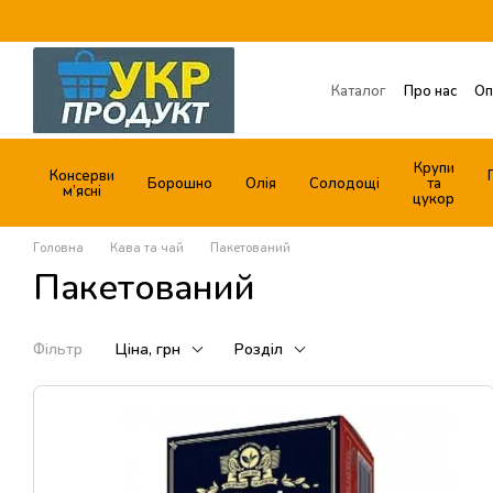
Перейти до основного контенту
Каталог
Про нас
Оп
Обмін та повернення
Договір публічної о
Крупи
Консерви
Борошно
Олія
Солодощі
та
м’ясні
цукор
Головна
Кава та чай
Пакетований
Пакетований
Фільтр
Ціна, грн
Розділ