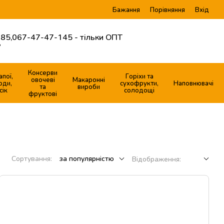
Бажання
Вхід
Порівняння
85,
067-47-47-145 - тільки ОПТ
?
Консерви
апої,
Горіхи та
овочеві
Макаронні
оди,
сухофрукти,
Наповнювачі
та
вироби
сік
солодощі
фруктові
Сортування:
за популярністю
Відображення: