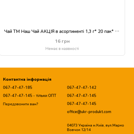
Чай ТМ Наш Чай АКЦІЯ в асортименті 1,3 г* 20 пак* 20 блочків
16 грн
Немає в наявності
Контактна інформація
067-47-47-185
067-47-47-142
067-47-47-145 - тільки ОПТ
067-47-47-145
067-47-47-145
Передзвонити вам?
office@ukr-produkt.com
04073 Україна м.Київ, вул.Марко
Вовчок 12/14