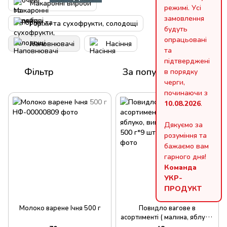
Макаронні вироби
режимі. Усі
замовлення
Горіхи та сухофрукти, солодощі
будуть
опрацьовані
Наповнювачі
Насіння
та
підтверджені
Фільтр
За популярністю
в порядку
черги,
починаючи з
10.08.2026
.
Дякуємо за
розуміння та
бажаємо вам
гарного дня!
Команда
УКР-
ПРОДУКТ
Молоко варене Ічня 500 г
Повидло вагове в
асортименті ( малина, яблуко,
вишня, абрикос ) 500 г*9 шт