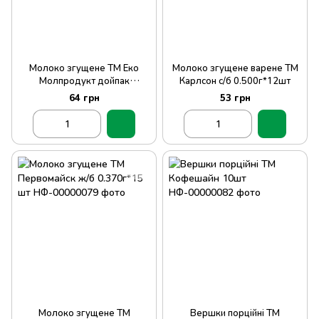
Молоко згущене ТМ Еко
Молоко згущене варене ТМ
Молпродукт дойпак
Карлсон с/б 0.500г*12шт
0.500г*20шт
64 грн
53 грн
Молоко згущене ТМ
Вершки порційні ТМ