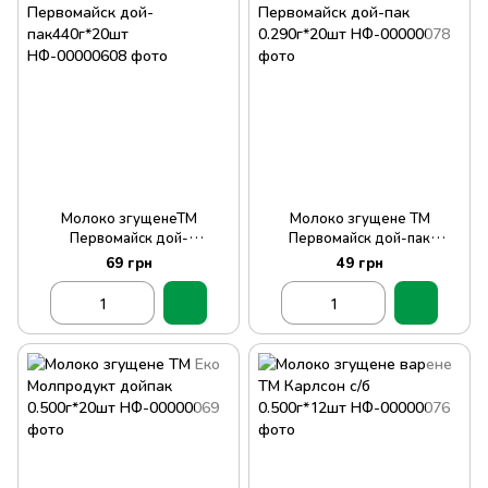
Молоко згущенеТМ
Молоко згущене ТМ
Первомайск дой-
Первомайск дой-пак
пак440г*20шт
0.290г*20шт
69 грн
49 грн