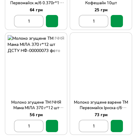
Первомайск ж/б 0.370г*15
Кофешайн 10шт
шт
64 грн
25 грн
Молоко згущене ТМ ІЧНЯ
Молоко згущене варене ТМ
Мама МІЛА 370 г*12 шт
Первомайск Іриска с/б
ДСТУ
0.500г*12шт
56 грн
73 грн