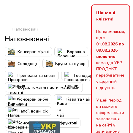
Шановні
клієнти!
Наповнювачі
Повідомляємо,
Наповнювачі
що з
01.08.2026 по
09.08.2026
Консерви м’ясні
Борошно
Олія
включно
команда УКР-
Солодощі
Крупи та цукор
ПРОДУКТ
перебуватиме
Приправи та спеції
Господарські товари
у щорічній
Соуси, томатні пасти, майонези
відпустці.
Консерви рибні
Кава та чай
У цей період
ви можете
Напої, води, сік
оформлювати
замовлення
Консерви овочеві та фруктові
на сайті у
звичайному