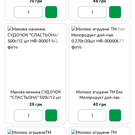
70 грн
48 грн
Макова начинка СУДОЧОК
Молоко згущене ТМ Еко
"СЛАСТЬОНА" 500г/12 шт
Молпродукт дой-пак
0.270г/20шт
39 грн
40 грн