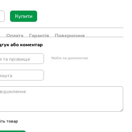
Купити
а
Оплата
Гарантія
Повернення
дгук або коментар
Увійти за допомогою
іть товар