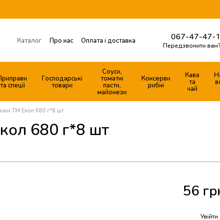
067-47-47-1
Каталог
Про нас
Оплата і доставка
Передзвонити вам
Готові продуктові набори
Обмін та повернення
Контактна інформація
Соуси,
Кава
Н
Приправи
Господарські
томатні
Консерви
Договір публічної оферти
та
в
та спеції
товари
пасти,
рибні
чай
майонези
ані ТМ Екол 680 г*8 шт
кол 680 г*8 шт
56 гр
%
Увійти