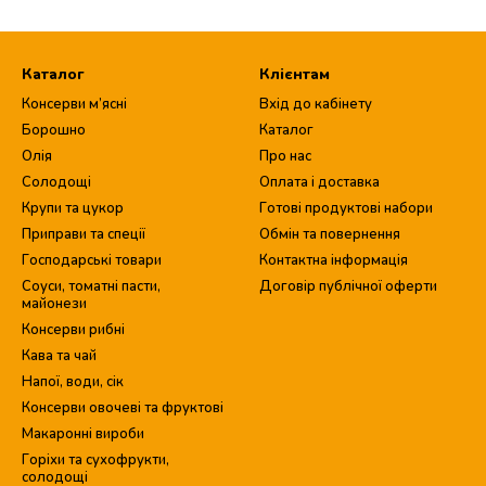
Каталог
Клієнтам
Консерви м’ясні
Вхід до кабінету
Борошно
Каталог
Олія
Про нас
Солодощі
Оплата і доставка
Крупи та цукор
Готові продуктові набори
Приправи та спеції
Обмін та повернення
Господарські товари
Контактна інформація
Соуси, томатні пасти,
Договір публічної оферти
майонези
Консерви рибні
Кава та чай
Напої, води, сік
Консерви овочеві та фруктові
Макаронні вироби
Горіхи та сухофрукти,
солодощі