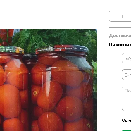
Доставк
Новий ві
Оцін