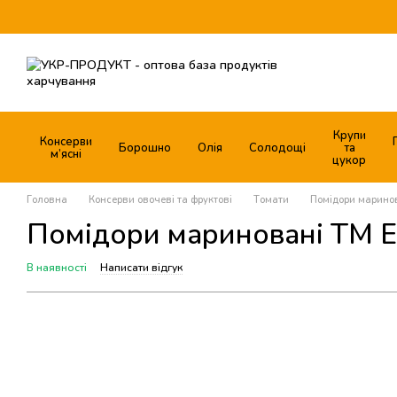
Перейти до основного контенту
Крупи
Консерви
Борошно
Олія
Солодощі
та
м’ясні
цукор
Головна
Консерви овочеві та фруктові
Томати
Помідори маринов
Помідори мариновані ТМ Е
В наявності
Написати відгук