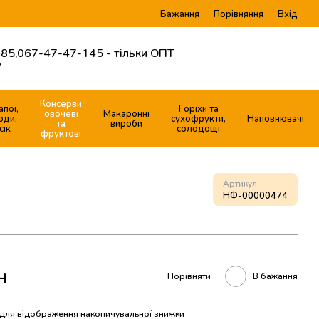
Бажання
Вхід
Порівняння
85,
067-47-47-145 - тільки ОПТ
?
Консерви
апої,
Горіхи та
овочеві
Макаронні
оди,
сухофрукти,
Наповнювачі
та
вироби
сік
солодощі
фруктові
Артикул
НФ-00000474
н
Порівняти
В бажання
для відображення накопичувальної знижки