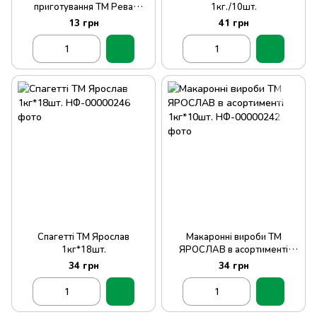
приготування ТМ Рева
1кг./10шт.
60г*60шт
13 грн
41 грн
Спагетті ТМ Ярослав
Макаронні вироби ТМ
1кг*18шт.
ЯРОСЛАВ в асортименті
1кг*10шт.
34 грн
34 грн