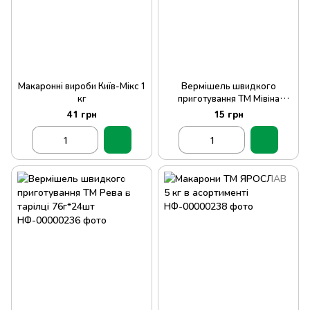
Макаронні вироби Київ-Мікс 1
Вермішель швидкого
кг
приготування ТМ Мівіна
59,2г*72шт
41 грн
15 грн