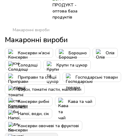
Макаронні вироби
Макаронні вироби
Консерви м’ясні
Борошно
Олія
Солодощі
Крупи та цукор
Приправи та спеції
Господарські товари
Соуси, томатні пасти, майонези
Консерви рибні
Кава та чай
Напої, води, сік
Консерви овочеві та фруктові