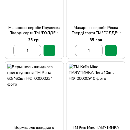
Макаронні вироби Пружинка
Макаронні вироби Ріжка
Тверді сорти ТМ "ГОЛДЕН
Тверді сорти ТМ "ГОЛДЕН
ПАСТА"400гр.
ПАСТА"400гр.
35 грн
35 грн
Вермішель швидкого
ТМ Київ Мікс ПАВУТИНКА