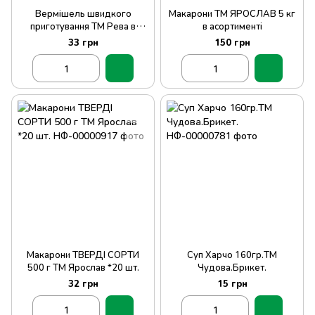
Вермішель швидкого
Макарони ТМ ЯРОСЛАВ 5 кг
приготування ТМ Рева в
в асортименті
тарілці 76г*24шт
33 грн
150 грн
Макарони ТВЕРДІ СОРТИ
Суп Харчо 160гр.ТМ
500 г ТМ Ярослав *20 шт.
Чудова.Брикет.
32 грн
15 грн