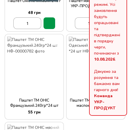
Паштет Оніс печінковий 240 г
Паштет мясний з печінкою ТМ
режимі. Усі
УКР-ПРОДУКТ 525 г*24 шт
замовлення
48 грн
60 грн
будуть
опрацьовані
та
підтверджені
в порядку
черги,
починаючи з
10.08.2026
.
Дякуємо за
розуміння та
бажаємо вам
гарного дня!
Команда
Паштет ТМ ОНІС
Паштет ТМ ОНІС Одеський з
УКР-
Французький.240гр*24 шт
маслом 240гр *24 шт
ПРОДУКТ
55 грн
55 грн