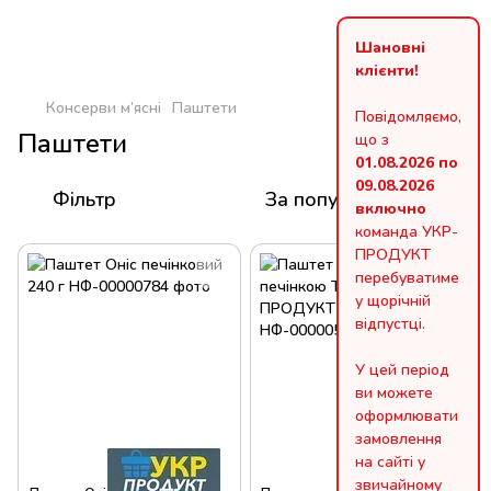
Шановні
клієнти!
Консерви м’ясні
Паштети
Повідомляємо,
Паштети
що з
01.08.2026 по
09.08.2026
Фільтр
За популярністю
включно
команда УКР-
ПРОДУКТ
перебуватиме
у щорічній
відпустці.
У цей період
ви можете
оформлювати
замовлення
на сайті у
звичайному