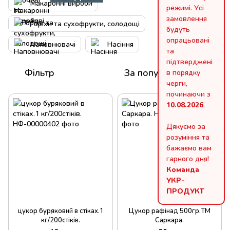
Макаронні вироби
режимі. Усі
замовлення
Горіхи та сухофрукти, солодощі
будуть
опрацьовані
Наповнювачі
Насіння
та
підтверджені
Фільтр
За популярністю
в порядку
черги,
починаючи з
10.08.2026
.
Дякуємо за
розуміння та
бажаємо вам
гарного дня!
Команда
УКР-
ПРОДУКТ
цукор буряковий в стіках.1
Цукор рафінад 500гр.ТМ
кг/200стіків.
Саркара.