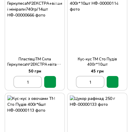
ПластівціТМ Сила
Кус-кус ТМ Сто Пудів
Геркулеса№2ЕКСТРА+вітамін
400г*10шт
и і мінірали740гр/14шт
50 грн
45 грн