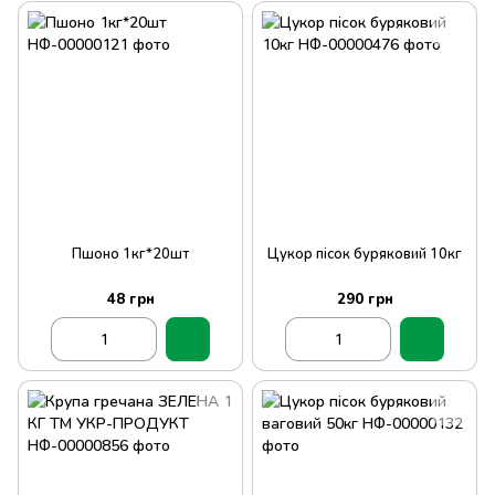
Пшоно 1кг*20шт
Цукор пісок буряковий 10кг
48 грн
290 грн