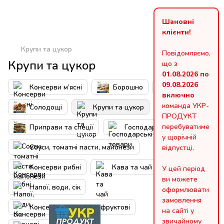
Шановні
клієнти!
Крупи та цукор
Повідомляємо,
Крупи та цукор
що з
01.08.2026 по
09.08.2026
Консерви м’ясні
Борошно
Олія
включно
команда УКР-
Солодощі
Крупи та цукор
ПРОДУКТ
перебуватиме
Приправи та спеції
Господарські товари
у щорічній
Соуси, томатні пасти, майонези
відпустці.
Консерви рибні
Кава та чай
У цей період
ви можете
Напої, води, сік
оформлювати
замовлення
Консерви овочеві та фруктові
на сайті у
звичайному