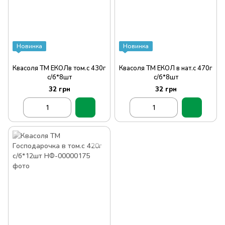
Новинка
Новинка
Квасоля ТМ ЕКОЛв том.с 430г
Квасоля ТМ ЕКОЛ в нат.с 470г
с/б*8шт
с/б*8шт
32 грн
32 грн