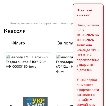
Шановні
клієнти!
Консерви овочеві та фруктові
Квасоля
Повідомляємо,
Квасоля
що з
01.08.2026 по
09.08.2026
Фільтр
За популярністю
включно
команда УКР-
ПРОДУКТ
перебуватиме
у щорічній
відпустці.
У цей період
ви можете
оформлювати
замовлення
на сайті у
звичайному