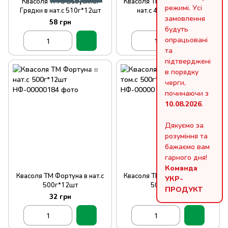
Квасоля ТМ З Бабусиної
Квасоля ТМ Господарочка в
режимі. Усі
Грядки в нат.с 510г*12шт
нат.с 450г с/б*12шт
замовлення
58 грн
48 грн
будуть
опрацьовані
та
підтверджені
в порядку
черги,
починаючи з
10.08.2026
.
Дякуємо за
розуміння та
бажаємо вам
гарного дня!
Команда
Квасоля ТМ Фортуна в нат.с
Квасоля ТМ Фортуна в том.с
УКР-
500г*12шт
500г*12шт
ПРОДУКТ
32 грн
32 грн