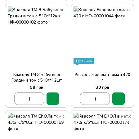
Новинка
Квасоля ТМ З Бабусиної
Квасоля Економ в томаті 420
Грядки в том.с 510г*12шт
г
58 грн
30 грн