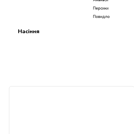
Персики
Повидло
Насіння