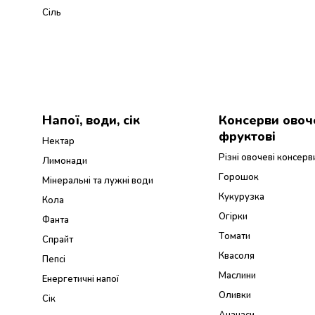
Сіль
Напої, води, сік
Консерви овоче
фруктові
Нектар
Різні овочеві консерв
Лимонади
Горошок
Мінеральні та лужні води
Кукурузка
Кола
Огірки
Фанта
Томати
Спрайт
Квасоля
Пепсі
Маслини
Енергетичні напої
Оливки
Сік
Ананаси