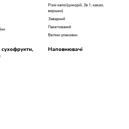
Різні напої(цикорій, 3в 1, какао,
вершки)
Заварний
Пакетований
бки
Великі упаковки
а сухофрукти,
Наповнювачі
і