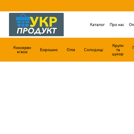
Перейти до основного контенту
Каталог
Про нас
Оп
Обмін та повернення
Договір публічної о
Крупи
Консерви
Борошно
Олія
Солодощі
та
м’ясні
цукор