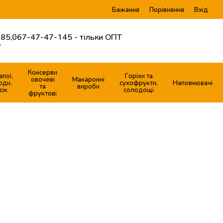
Бажання
Вхід
Порівняння
85,
067-47-47-145 - тільки ОПТ
?
Консерви
апої,
Горіхи та
овочеві
Макаронні
оди,
сухофрукти,
Наповнювачі
та
вироби
сік
солодощі
фруктові