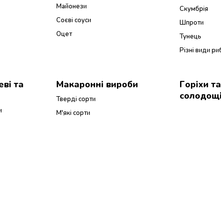
Майонези
Скумбрія
Соєві соуси
Шпроти
Оцет
Тунець
Різні види ри
ві та
Макаронні вироби
Горіхи т
солодощ
Тверді сорти
и
М'які сорти