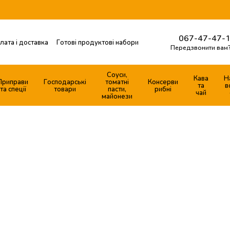
067-47-47-1
лата і доставка
Готові продуктові набори
Передзвонити вам
Контактна інформація
ферти
Соуси,
Кава
Н
Приправи
Господарські
томатні
Консерви
та
в
та спеції
товари
пасти,
рибні
чай
майонези