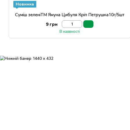
Новинка
Суміш зеленіТМ Ямуна Цибуля Кріп Петрушка10г/5шт
9 грн
В наявності