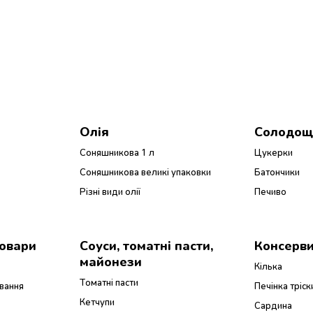
Олія
Солодощ
Соняшникова 1 л
Цукерки
Соняшникова великі упаковки
Батончики
Різні види олії
Печиво
товари
Соуси, томатні пасти,
Консерви
майонези
Кілька
Томатні пасти
вання
Печінка тріск
Кетчупи
Сардина