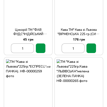
Цикорій ТМ "ФАВ
Кава ТМ" Кава зі Львова
ФУДС"ІНДІЙСЬКИЙ
"ВІРМЕНСЬКА 225 гр.(СИНЯ
ЦИКОРІЙ.100гр.М/У /12шт.
ПАЧКА)
45 грн
176 грн