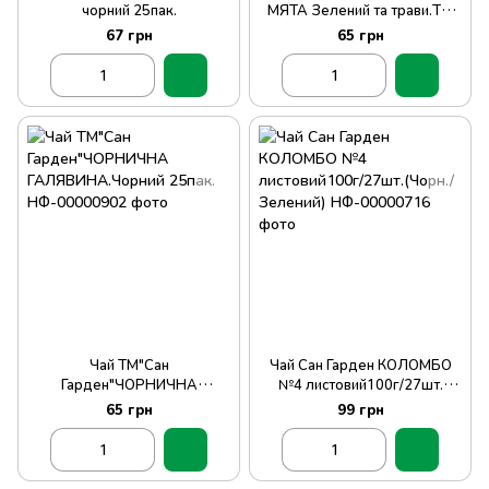
чорний 25пак.
МЯТА Зелений та трави.ТМ
Сан Гарден
67 грн
65 грн
Чай ТМ"Сан
Чай Сан Гарден КОЛОМБО
Гарден"ЧОРНИЧНА
№4 листовий100г/27шт.
ГАЛЯВИНА.Чорний 25пак.
(Чорн./Зелений)
65 грн
99 грн