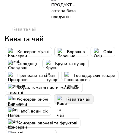
Кава та чай
Кава та чай
Консерви м’ясні
Борошно
Олія
Солодощі
Крупи та цукор
Приправи та спеції
Господарські товари
Соуси, томатні пасти, майонези
Консерви рибні
Кава та чай
Напої, води, сік
Консерви овочеві та фруктові