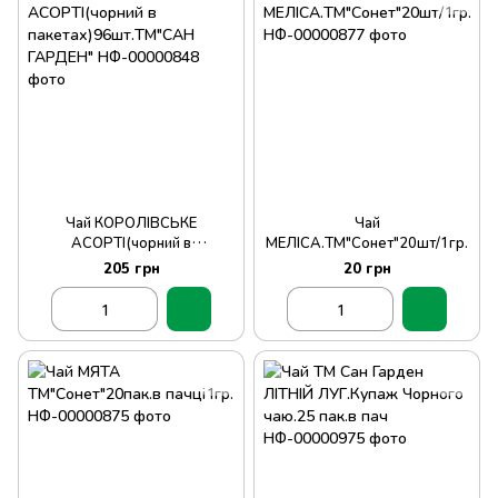
Чай КОРОЛІВСЬКЕ
Чай
АСОРТІ(чорний в
МЕЛІСА.ТМ"Сонет"20шт/1гр.
пакетах)96шт.ТМ"САН
205 грн
20 грн
ГАРДЕН"