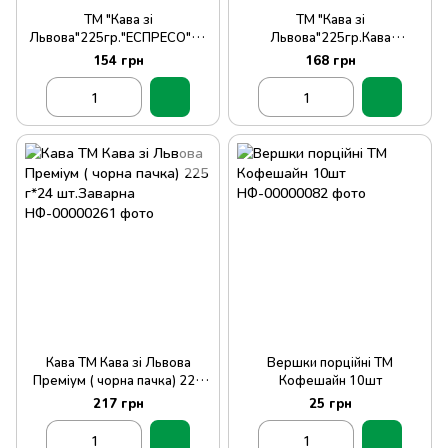
ТМ "Кава зі
ТМ "Кава зі
Львова"225гр."ЕСПРЕСО"ме
Львова"225гр.Кава
лена(ЧЕРВОНА ПАЧКА).
"ЛЬВІВСЬКА"мелена
154 грн
168 грн
(ЗЕЛЕНА ПАЧКА)
Кава ТМ Кава зі Львова
Вершки порційні ТМ
Преміум ( чорна пачка) 225
Кофешайн 10шт
г*24 шт.Заварна
217 грн
25 грн