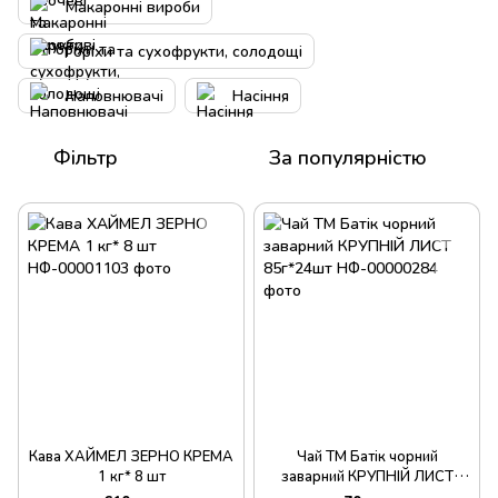
Макаронні вироби
Горіхи та сухофрукти, солодощі
Наповнювачі
Насіння
Фільтр
За популярністю
Кава ХАЙМЕЛ ЗЕРНО КРЕМА
Чай ТМ Батік чорний
1 кг* 8 шт
заварний КРУПНІЙ ЛИСТ
85г*24шт