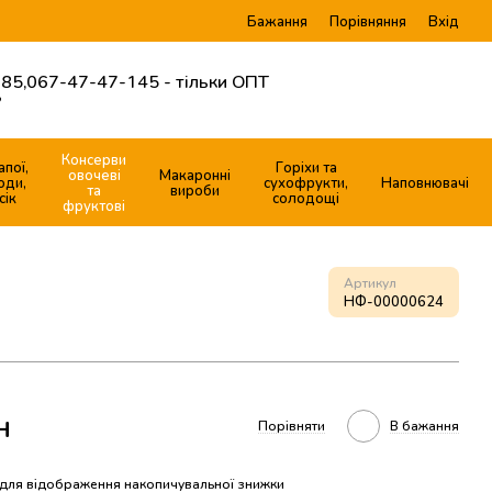
Бажання
Вхід
Порівняння
85,
067-47-47-145 - тільки ОПТ
?
Консерви
апої,
Горіхи та
овочеві
Макаронні
оди,
сухофрукти,
Наповнювачі
та
вироби
сік
солодощі
фруктові
Артикул
НФ-00000624
н
Порівняти
В бажання
для відображення накопичувальної знижки