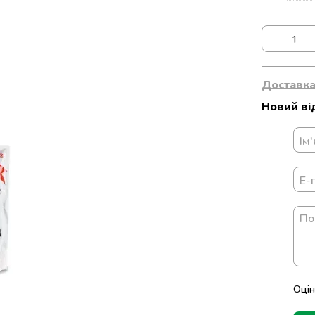
Доставк
Новий ві
Оцін