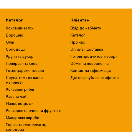
Каталог
Клієнтам
Консерви м’ясні
Вхід до кабінету
Борошно
Каталог
Олія
Про нас
Солодощі
Оплата і доставка
Крупи та цукор
Готові продуктові набори
Приправи та спеції
Обмін та повернення
Господарські товари
Контактна інформація
Соуси, томатні пасти,
Договір публічної оферти
майонези
Консерви рибні
Кава та чай
Напої, води, сік
Консерви овочеві та фруктові
Макаронні вироби
Горіхи та сухофрукти,
солодощі