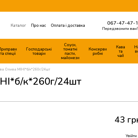
067-47-47-1
Каталог
Про нас
Оплата і доставка
Передзвонити вам
Готові продуктові набори
Обмін та повернення
Контактна інформація
Соуси,
Кава
Н
Приправи
Господарські
томатні
Консерви
Договір публічної оферти
та
в
та спеції
товари
пасти,
рибні
чай
майонези
ва Олива МІНІ*б/к*260г/24шт
НІ*б/к*260г/24шт
43 гр
%
Увійти