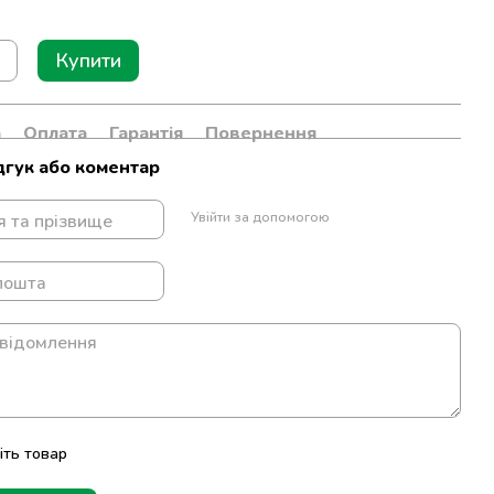
Купити
а
Оплата
Гарантія
Повернення
дгук або коментар
Увійти за допомогою
іть товар