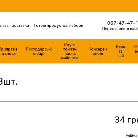
067-47-47-1
лата і доставка
Готові продуктові набори
Передзвонити вам
Контактна інформація
ферти
Соуси,
Кава
Н
Приправи
Господарські
томатні
Консерви
та
в
та спеції
товари
пасти,
рибні
чай
майонези
8шт.
34 гр
%
Увійти