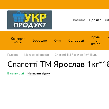
Перейти до основного контенту
Каталог
Про нас
Оп
Обмін та повернення
Договір публічної о
Крупи
Консерви
Борошно
Олія
Солодощі
та
м’ясні
цукор
Головна
Макаронні вироби
Спагетті ТМ Ярослав 1кг*18шт.
Спагетті ТМ Ярослав 1кг*1
В наявності
Написати відгук