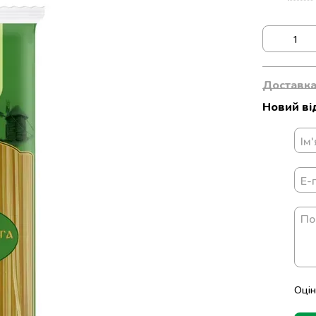
Доставк
Новий ві
Оцін