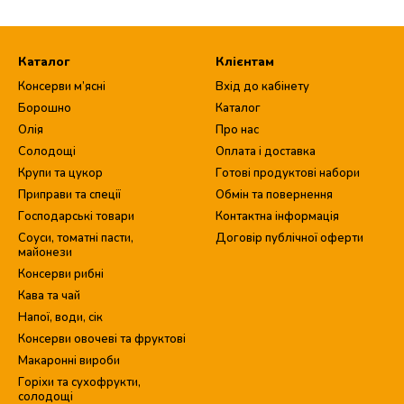
Каталог
Клієнтам
Консерви м’ясні
Вхід до кабінету
Борошно
Каталог
Олія
Про нас
Солодощі
Оплата і доставка
Крупи та цукор
Готові продуктові набори
Приправи та спеції
Обмін та повернення
Господарські товари
Контактна інформація
Соуси, томатні пасти,
Договір публічної оферти
майонези
Консерви рибні
Кава та чай
Напої, води, сік
Консерви овочеві та фруктові
Макаронні вироби
Горіхи та сухофрукти,
солодощі