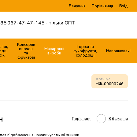
Бажання
Вхід
Порівняння
85,
067-47-47-145 - тільки ОПТ
?
Консерви
апої,
Горіхи та
овочеві
Макаронні
оди,
сухофрукти,
Наповнювачі
та
вироби
сік
солодощі
фруктові
Артикул
НФ-00000246
н
Порівняти
В бажання
для відображення накопичувальної знижки