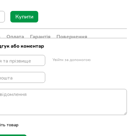
Купити
а
Оплата
Гарантія
Повернення
дгук або коментар
Увійти за допомогою
іть товар