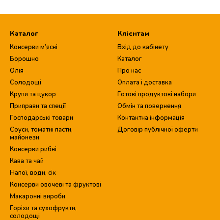
Каталог
Клієнтам
Консерви м’ясні
Вхід до кабінету
Борошно
Каталог
Олія
Про нас
Солодощі
Оплата і доставка
Крупи та цукор
Готові продуктові набори
Приправи та спеції
Обмін та повернення
Господарські товари
Контактна інформація
Соуси, томатні пасти,
Договір публічної оферти
майонези
Консерви рибні
Кава та чай
Напої, води, сік
Консерви овочеві та фруктові
Макаронні вироби
Горіхи та сухофрукти,
солодощі