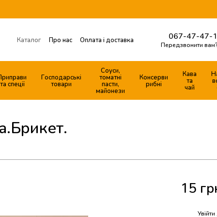
067-47-47-1
Каталог
Про нас
Оплата і доставка
Передзвонити вам
Готові продуктові набори
Обмін та повернення
Контактна інформація
Соуси,
Кава
Н
Приправи
Господарські
томатні
Консерви
Договір публічної оферти
та
в
та спеції
товари
пасти,
рибні
чай
майонези
а.Брикет.
15 гр
%
Увійти