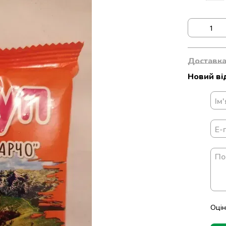
Доставк
Новий ві
Оцін