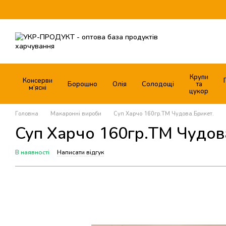
Перейти до основного контенту
Крупи
Консерви
Борошно
Олія
Солодощі
та
м’ясні
цукор
Головна
Макаронні вироби
Суп Харчо 160гр.ТМ Чудова.Брикет.
Суп Харчо 160гр.ТМ Чудов
В наявності
Написати відгук