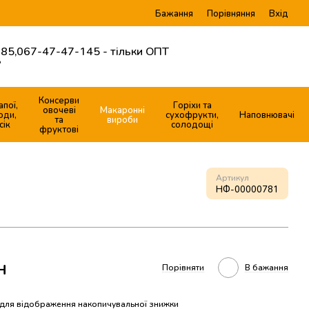
Бажання
Вхід
Порівняння
85,
067-47-47-145 - тільки ОПТ
?
Консерви
апої,
Горіхи та
овочеві
Макаронні
оди,
сухофрукти,
Наповнювачі
та
вироби
сік
солодощі
фруктові
Артикул
НФ-00000781
н
Порівняти
В бажання
для відображення накопичувальної знижки