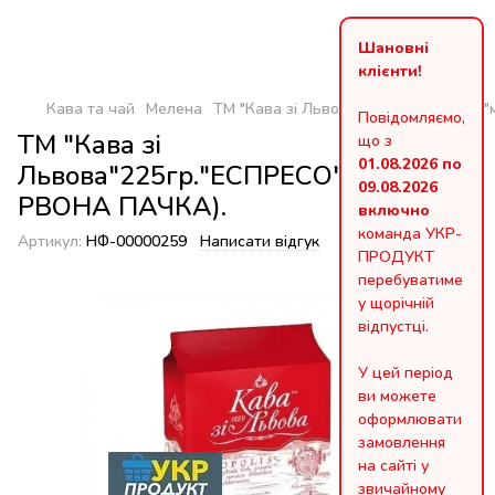
Шановні
клієнти!
Кава та чай
Мелена
ТМ "Кава зі Львова"225гр."ЕСПРЕСО
Повідомляємо,
ТМ "Кава зі
що з
01.08.2026 по
Львова"225гр."ЕСПРЕСО"мелена(ЧЕ
09.08.2026
РВОНА ПАЧКА).
включно
команда УКР-
Артикул:
НФ-00000259
Написати відгук
ПРОДУКТ
перебуватиме
у щорічній
відпустці.
У цей період
ви можете
оформлювати
замовлення
на сайті у
звичайному