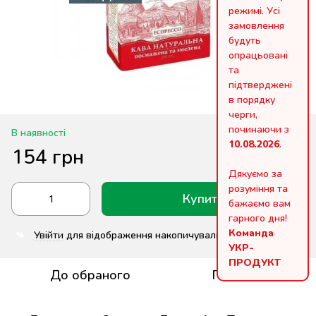
режимі. Усі
замовлення
будуть
опрацьовані
та
підтверджені
в порядку
черги,
починаючи з
В наявності
10.08.2026
.
154 грн
Дякуємо за
розуміння та
Купити
бажаємо вам
гарного дня!
Команда
Увійти
для відображення накопичувальної знижки
%
УКР-
ПРОДУКТ
До обраного
Порівняти