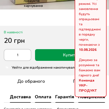
режимі. Усі
замовлення
будуть
опрацьовані
та
підтверджені
В наявності
в порядку
20 грн
черги,
починаючи з
10.08.2026
.
Купити
Дякуємо за
розуміння та
Увійти
для відображення накопичувальної знижки
%
бажаємо вам
гарного дня!
Команда
До обраного
Порівняти
УКР-
ПРОДУКТ
Доставка
Оплата
Гарантія
Повернення
Самовивіз з нашого магазину — безкоштовно.