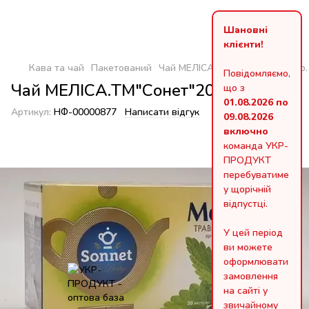
Шановні
клієнти!
Кава та чай
Пакетований
Чай МЕЛІСА.ТМ"Сонет"20шт/1гр.
Повідомляємо,
Чай МЕЛІСА.ТМ"Сонет"20шт/1гр.
що з
01.08.2026 по
Артикул:
НФ-00000877
Написати відгук
09.08.2026
включно
команда УКР-
ПРОДУКТ
перебуватиме
у щорічній
відпустці.
У цей період
ви можете
оформлювати
замовлення
на сайті у
звичайному