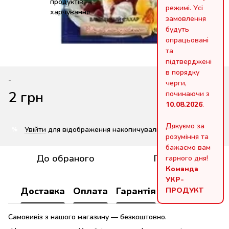
режимі. Усі
замовлення
будуть
опрацьовані
та
підтверджені
в порядку
-
черги,
2 грн
починаючи з
10.08.2026
.
Дякуємо за
Увійти
для відображення накопичувальної знижки
%
розуміння та
бажаємо вам
До обраного
Порівняти
гарного дня!
Команда
УКР-
ПРОДУКТ
Доставка
Оплата
Гарантія
Повернення
Самовивіз з нашого магазину — безкоштовно.