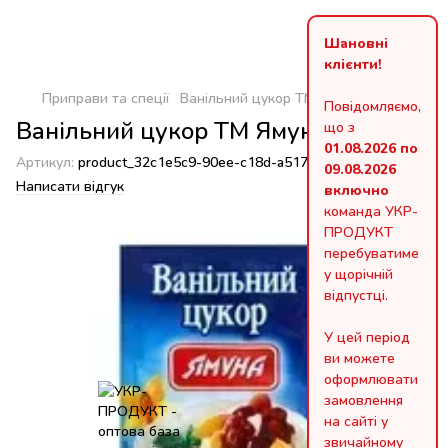
Шановні
клієнти!
Приправи та спеції
Ванільний цукор ТМ Ямуна 10 г
Повідомляємо,
Ванільний цукор ТМ Ямуна 10 г
що з
01.08.2026 по
Артикул:
product_32c1e5c9-90ee-c18d-a517-970bd82092a6
09.08.2026
Написати відгук
включно
команда УКР-
ПРОДУКТ
перебуватиме
у щорічній
відпустці.
У цей період
ви можете
оформлювати
замовлення
на сайті у
звичайному