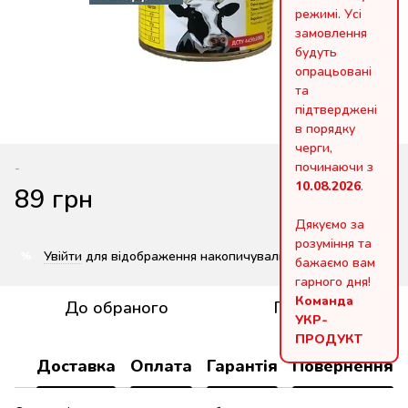
режимі. Усі
замовлення
будуть
опрацьовані
та
підтверджені
в порядку
черги,
починаючи з
-
10.08.2026
.
89 грн
Дякуємо за
розуміння та
Увійти
для відображення накопичувальної знижки
%
бажаємо вам
гарного дня!
Команда
До обраного
Порівняти
УКР-
ПРОДУКТ
Доставка
Оплата
Гарантія
Повернення