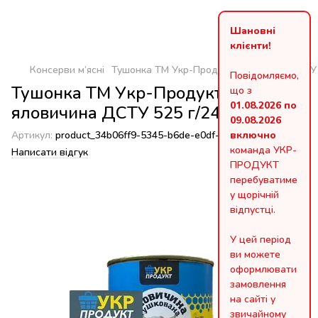
Шановні
клієнти!
Консерви м’ясні
Тушонка ТМ Укр-Продукт яловичина ДСТУ 
Повідомляємо,
Тушонка ТМ Укр-Продукт
що з
01.08.2026 по
яловичина ДСТУ 525 г/24 шт
09.08.2026
Артикул:
product_34b06ff9-5345-b6de-e0df-0c2f20b68457
включно
команда УКР-
Написати відгук
ПРОДУКТ
перебуватиме
у щорічній
відпустці.
У цей період
ви можете
оформлювати
замовлення
на сайті у
звичайному