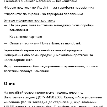
Самовивіз з нашого магазину — безкоштовно.
«Новою поштою» по Україні — за тарифами перевізника
"Укрпошта" по Україні - за тарифами перевізника
Більше інформації про доставку
На рахунок який виставить менеджер після обробки
замовлення
Кредитною карткою
Оплата частинами ПриватБанк та monobank
Гарантійний термін вказаний на кожній продукції.
Повернення або обмін продукції можливий протягом 14
календарних днів.
Якщо замовлення було відправлено перевізником, послуги
логістики сплачує Замовник.
Опис
На постійній основі пропонуємо тушонку яловичу.
Виготовлена згідно ДСТУ 4450:2005. Склад: м"ясо яловичини
жиловане (87,5% закладка до стерилізації, жир яловичий
(10,5% закладка до стерилізації), цибуля, сіль, перець чорний