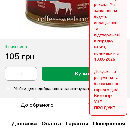
режимі. Усі
замовлення
будуть
опрацьовані
та
підтверджені
в порядку
В наявності
черги,
починаючи з
105 грн
10.08.2026
.
Дякуємо за
Купити
розуміння та
бажаємо вам
Увійти
для відображення накопичувальної знижки
%
гарного дня!
Команда
УКР-
До обраного
Порівняти
ПРОДУКТ
Доставка
Оплата
Гарантія
Повернення