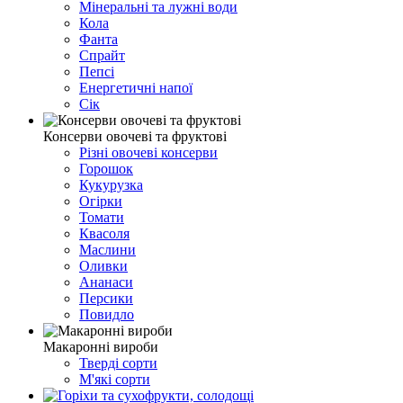
Мінеральні та лужні води
Кола
Фанта
Спрайт
Пепсі
Енергетичні напої
Сік
Консерви овочеві та фруктові
Різні овочеві консерви
Горошок
Кукурузка
Огірки
Томати
Квасоля
Маслини
Оливки
Ананаси
Персики
Повидло
Макаронні вироби
Тверді сорти
М'які сорти