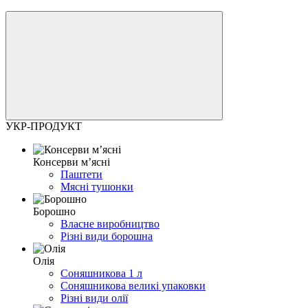
УКР-ПРОДУКТ
Консерви м’ясні
Паштети
Мясні тушонки
Борошно
Власне виробництво
Різні види борошна
Олія
Соняшникова 1 л
Соняшникова великі упаковки
Різні види олії