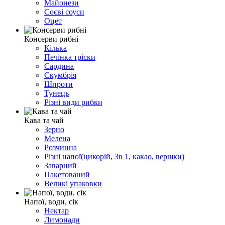
Майонези
Соєві соуси
Оцет
Консерви рибні
Кілька
Печінка тріски
Сардина
Скумбрія
Шпроти
Тунець
Різні види рибки
Кава та чай
Зерно
Мелена
Розчинна
Різні напої(цикорій, 3в 1, какао, вершки)
Заварний
Пакетований
Великі упаковки
Напої, води, сік
Нектар
Лимонади