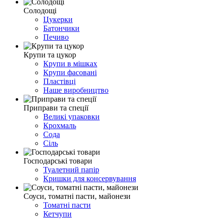
Солодощі
Цукерки
Батончики
Печиво
Крупи та цукор
Крупи в мішках
Крупи фасовані
Пластівці
Наше виробництво
Приправи та спеції
Великі упаковки
Крохмаль
Сода
Сіль
Господарські товари
Туалетний папір
Кришки для консервування
Соуси, томатні пасти, майонези
Томатні пасти
Кетчупи