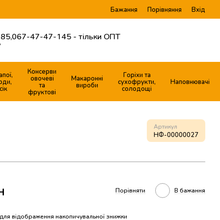
Бажання
Вхід
Порівняння
85,
067-47-47-145 - тільки ОПТ
?
Консерви
апої,
Горіхи та
овочеві
Макаронні
оди,
сухофрукти,
Наповнювачі
та
вироби
сік
солодощі
фруктові
Артикул
НФ-00000027
н
Порівняти
В бажання
для відображення накопичувальної знижки