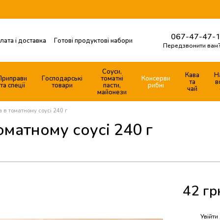
067-47-47-1
лата і доставка
Готові продуктові набори
Передзвонити вам
Контактна інформація
ферти
Соуси,
Кава
Н
Приправи
Господарські
томатні
Консерви
та
в
та спеції
товари
пасти,
рибні
чай
майонези
 в томатному соусі 240 г
матному соусі 240 г
42 гр
%
Увійти