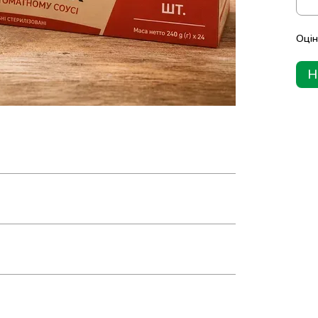
Оцін
Н