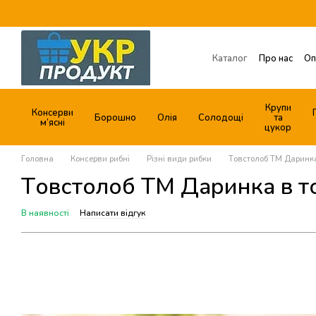
Перейти до основного контенту
Каталог
Про нас
Оп
Обмін та повернення
Договір публічної о
Крупи
Консерви
Борошно
Олія
Солодощі
та
м’ясні
цукор
Головна
Консерви рибні
Різні види рибки
Товстолоб ТМ Даринка
Товстолоб ТМ Даринка в то
В наявності
Написати відгук