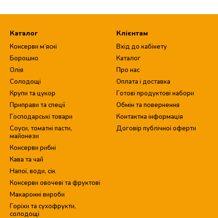
Каталог
Клієнтам
Консерви м’ясні
Вхід до кабінету
Борошно
Каталог
Олія
Про нас
Солодощі
Оплата і доставка
Крупи та цукор
Готові продуктові набори
Приправи та спеції
Обмін та повернення
Господарські товари
Контактна інформація
Соуси, томатні пасти,
Договір публічної оферти
майонези
Консерви рибні
Кава та чай
Напої, води, сік
Консерви овочеві та фруктові
Макаронні вироби
Горіхи та сухофрукти,
солодощі