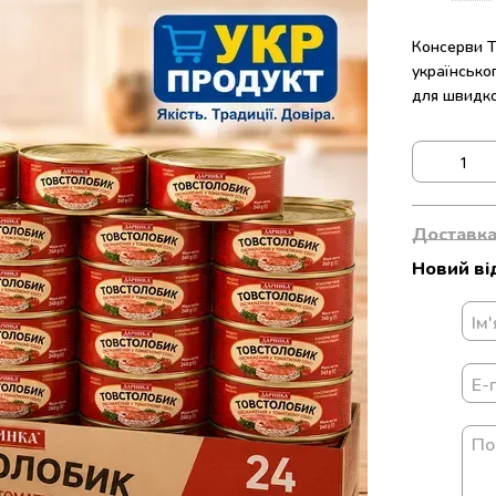
Консерви Т
українсько
для швидко
Доставк
Новий ві