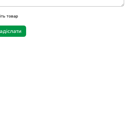
іть товар
адіслати