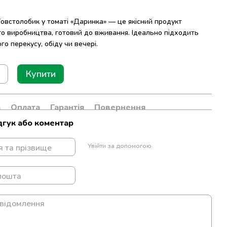
овстолобик у томаті «Даринка» — це якісний продукт
го виробництва, готовий до вживання. Ідеально підходить
го перекусу, обіду чи вечері.
Купити
а
Оплата
Гарантія
Повернення
дгук або коментар
Увійти за допомогою