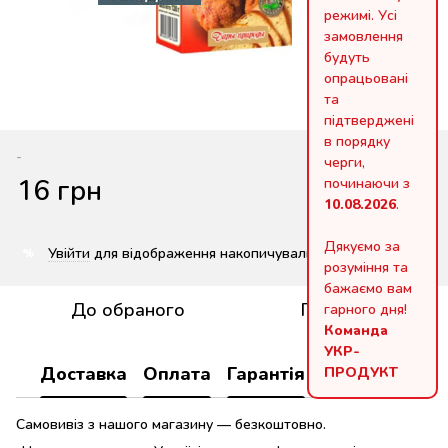
режимі. Усі
замовлення
будуть
опрацьовані
та
підтверджені
в порядку
-
черги,
16 грн
починаючи з
10.08.2026
.
Дякуємо за
Увійти
для відображення накопичувальної знижки
%
розуміння та
бажаємо вам
До обраного
Порівняти
гарного дня!
Команда
УКР-
ПРОДУКТ
Доставка
Оплата
Гарантія
Повернення
Самовивіз з нашого магазину — безкоштовно.