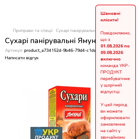
Шановні
клієнти!
Приправи та спеції
Сухарі панірувальні Ямуна 100 г
Повідомляємо,
Сухарі панірувальні Ямуна 100 г
що з
01.08.2026 по
Артикул:
product_a734152d-9b46-79d4-c1da-f3dd46467386
09.08.2026
Написати відгук
включно
команда УКР-
ПРОДУКТ
перебуватиме
у щорічній
відпустці.
У цей період
ви можете
оформлювати
замовлення
на сайті у
звичайному