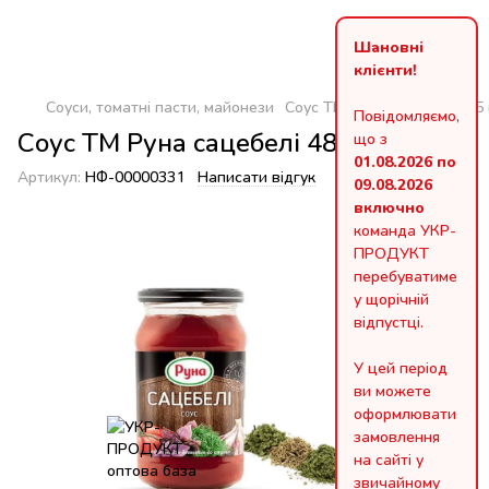
Шановні
клієнти!
Соуси, томатні пасти, майонези
Соус ТМ Руна сацебелі 485 
Повідомляємо,
Соус ТМ Руна сацебелі 485 г* 12 шт
що з
01.08.2026 по
Артикул:
НФ-00000331
Написати відгук
09.08.2026
включно
команда УКР-
ПРОДУКТ
перебуватиме
у щорічній
відпустці.
У цей період
ви можете
оформлювати
замовлення
на сайті у
звичайному