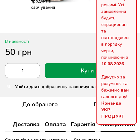
режимі. Усі
замовлення
будуть
опрацьовані
та
підтверджені
В наявності
в порядку
50 грн
черги,
починаючи з
10.08.2026
.
Купити
Дякуємо за
розуміння та
Увійти
для відображення накопичувальної знижки
%
бажаємо вам
гарного дня!
Команда
До обраного
Порівняти
УКР-
ПРОДУКТ
Доставка
Оплата
Гарантія
Повернення
Самовивіз з нашого магазину — безкоштовно.