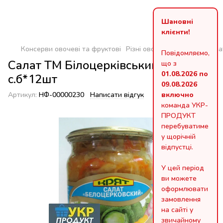
Шановні
клієнти!
Консерви овочеві та фруктові
Різні овочеві консерви
Сала
Повідомляємо,
Салат ТМ Білоцерківський 500г
що з
01.08.2026 по
с.б*12шт
09.08.2026
Артикул:
НФ-00000230
Написати відгук
включно
команда УКР-
ПРОДУКТ
перебуватиме
у щорічній
відпустці.
У цей період
ви можете
оформлювати
замовлення
на сайті у
звичайному