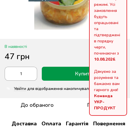
режимі. Усі
замовлення
будуть
опрацьовані
та
підтверджені
в порядку
В наявності
черги,
починаючи з
47 грн
10.08.2026
.
Дякуємо за
Купити
розуміння та
бажаємо вам
Увійти
для відображення накопичувальної знижки
%
гарного дня!
Команда
УКР-
До обраного
Порівняти
ПРОДУКТ
Доставка
Оплата
Гарантія
Повернення