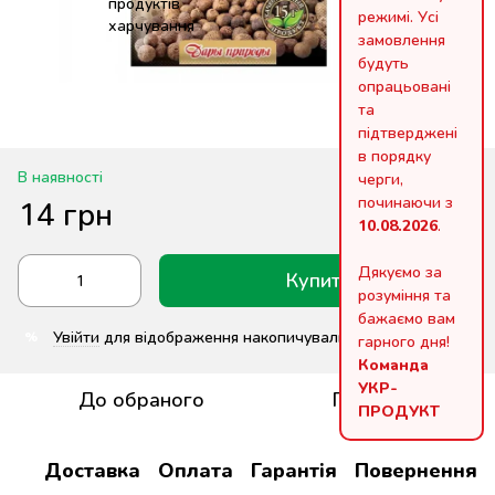
режимі. Усі
замовлення
будуть
опрацьовані
та
підтверджені
в порядку
В наявності
черги,
починаючи з
14 грн
10.08.2026
.
Дякуємо за
Купити
розуміння та
бажаємо вам
Увійти
для відображення накопичувальної знижки
%
гарного дня!
Команда
УКР-
До обраного
Порівняти
ПРОДУКТ
Доставка
Оплата
Гарантія
Повернення