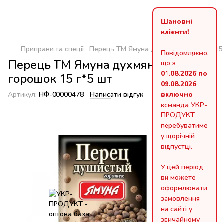
Шановні
клієнти!
Приправи та спеції
Перець ТМ Ямуна духмяний горошок 15
Повідомляємо,
Перець ТМ Ямуна духмяний
що з
01.08.2026 по
горошок 15 г*5 шт
09.08.2026
Артикул:
НФ-00000478
Написати відгук
включно
команда УКР-
ПРОДУКТ
перебуватиме
у щорічній
відпустці.
У цей період
ви можете
оформлювати
замовлення
на сайті у
звичайному