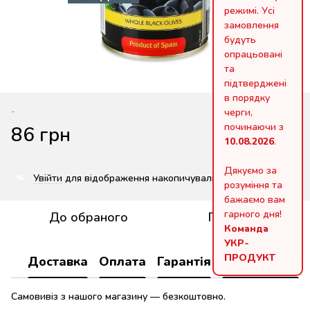
режимі. Усі
замовлення
будуть
опрацьовані
та
підтверджені
в порядку
-
черги,
починаючи з
86 грн
10.08.2026
.
Дякуємо за
Увійти
для відображення накопичувальної знижки
%
розуміння та
бажаємо вам
гарного дня!
До обраного
Порівняти
Команда
УКР-
ПРОДУКТ
Доставка
Оплата
Гарантія
Повернення
Самовивіз з нашого магазину — безкоштовно.