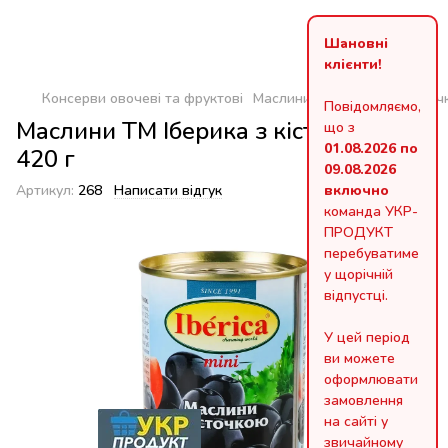
Шановні
клієнти!
Консерви овочеві та фруктові
Маслини ТМ Іберика з кісточ
Повідомляємо,
Маслини ТМ Іберика з кісточкою
що з
01.08.2026 по
420 г
09.08.2026
Артикул:
268
Написати відгук
включно
команда УКР-
ПРОДУКТ
перебуватиме
у щорічній
відпустці.
У цей період
ви можете
оформлювати
замовлення
на сайті у
звичайному