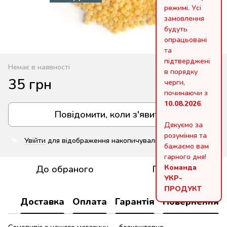
режимі. Усі
замовлення
будуть
опрацьовані
та
підтверджені
Немає в наявності
в порядку
35 грн
черги,
починаючи з
10.08.2026
.
Повідомити, коли з'явиться
Дякуємо за
розуміння та
Увійти
для відображення накопичувальної знижки
%
бажаємо вам
гарного дня!
Команда
До обраного
Порівняти
УКР-
ПРОДУКТ
Доставка
Оплата
Гарантія
Повернення
Самовивіз з нашого магазину — безкоштовно.