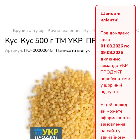
Шановні
клієнти!
Крупи та цукор
Крупи фасовані
Кус-Кус 500 г ТМ УКР-П
Повідомляємо,
Кус-Кус 500 г ТМ УКР-ПРОДУКТ
що з
01.08.2026 по
Артикул:
НФ-00000615
Написати відгук
09.08.2026
включно
команда УКР-
ПРОДУКТ
перебуватиме
у щорічній
відпустці.
У цей період
ви можете
оформлювати
замовлення
на сайті у
звичайному