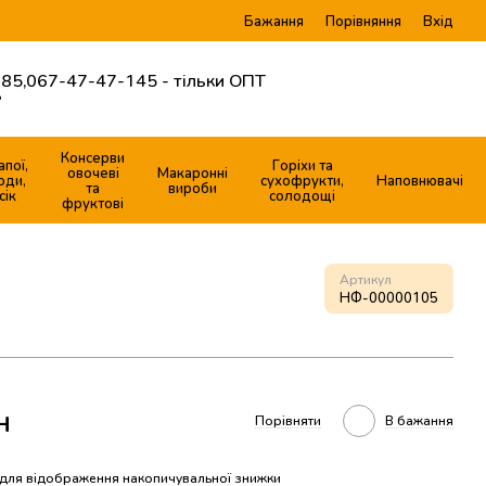
Бажання
Вхід
Порівняння
85,
067-47-47-145 - тільки ОПТ
?
Консерви
апої,
Горіхи та
овочеві
Макаронні
оди,
сухофрукти,
Наповнювачі
та
вироби
сік
солодощі
фруктові
Артикул
НФ-00000105
н
Порівняти
В бажання
для відображення накопичувальної знижки