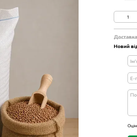
Доставк
Новий ві
Оцін