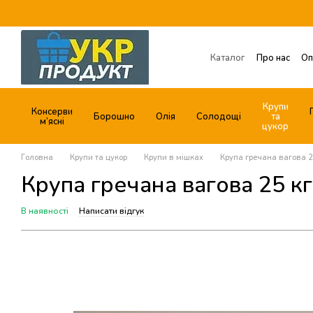
Перейти до основного контенту
Каталог
Про нас
Оп
Обмін та повернення
Договір публічної о
Крупи
Консерви
Борошно
Олія
Солодощі
та
м’ясні
цукор
Головна
Крупи та цукор
Крупи в мішках
Крупа гречана вагова 2
Крупа гречана вагова 25 кг
В наявності
Написати відгук