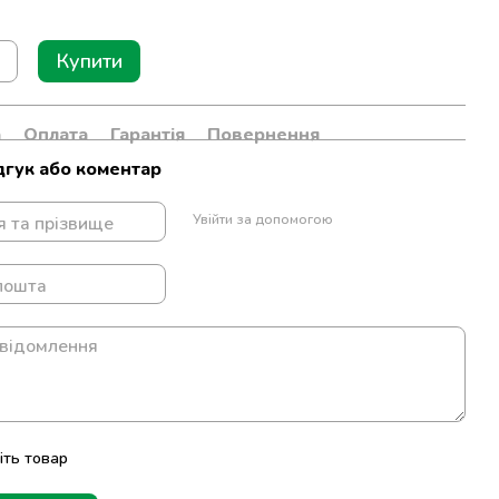
Купити
а
Оплата
Гарантія
Повернення
дгук або коментар
Увійти за допомогою
іть товар