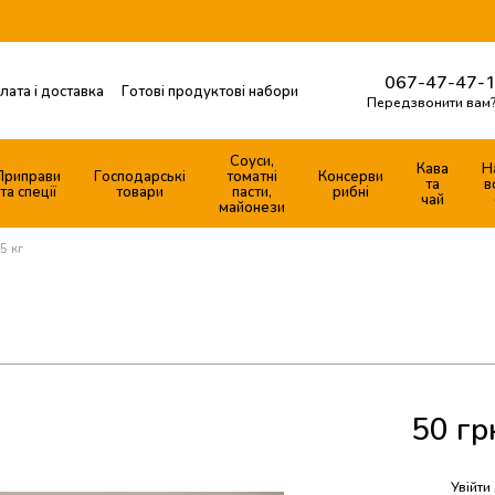
067-47-47-1
лата і доставка
Готові продуктові набори
Передзвонити вам
Контактна інформація
ферти
Соуси,
Кава
Н
Приправи
Господарські
томатні
Консерви
та
в
та спеції
товари
пасти,
рибні
чай
майонези
5 кг
50 гр
%
Увійти