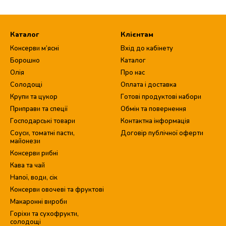
Каталог
Клієнтам
Консерви м’ясні
Вхід до кабінету
Борошно
Каталог
Олія
Про нас
Солодощі
Оплата і доставка
Крупи та цукор
Готові продуктові набори
Приправи та спеції
Обмін та повернення
Господарські товари
Контактна інформація
Соуси, томатні пасти,
Договір публічної оферти
майонези
Консерви рибні
Кава та чай
Напої, води, сік
Консерви овочеві та фруктові
Макаронні вироби
Горіхи та сухофрукти,
солодощі