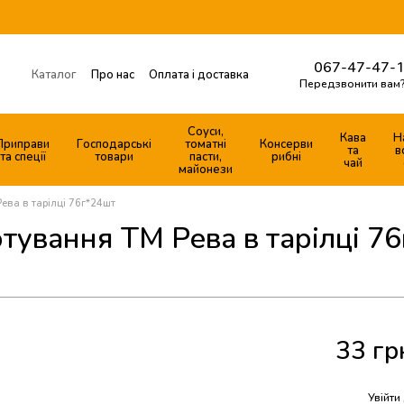
067-47-47-1
Каталог
Про нас
Оплата і доставка
Передзвонити вам
Готові продуктові набори
Обмін та повернення
Контактна інформація
Соуси,
Кава
Н
Приправи
Господарські
томатні
Консерви
Договір публічної оферти
та
в
та спеції
товари
пасти,
рибні
чай
майонези
ева в тарілці 76г*24шт
ування ТМ Рева в тарілці 7
33 гр
%
Увійти