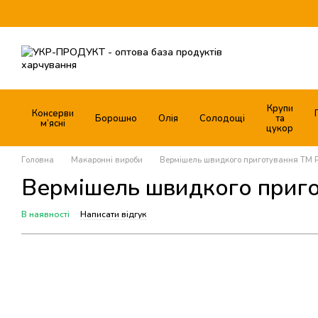
Перейти до основного контенту
Крупи
Консерви
Борошно
Олія
Солодощі
та
м’ясні
цукор
Головна
Макаронні вироби
Вермішель швидкого приготування ТМ Р
Вермішель швидкого пригот
В наявності
Написати відгук