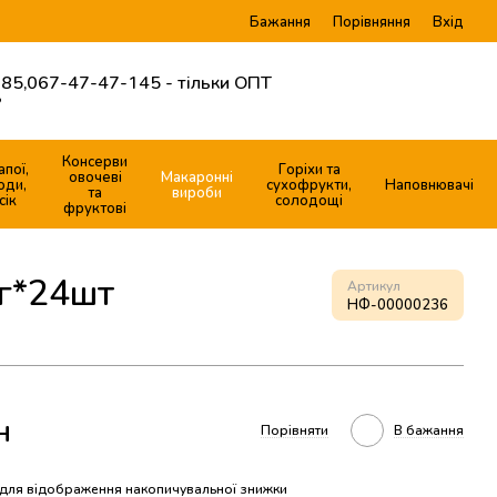
Бажання
Вхід
Порівняння
85,
067-47-47-145 - тільки ОПТ
?
Консерви
апої,
Горіхи та
овочеві
Макаронні
оди,
сухофрукти,
Наповнювачі
та
вироби
сік
солодощі
фруктові
6г*24шт
Артикул
НФ-00000236
н
Порівняти
В бажання
для відображення накопичувальної знижки