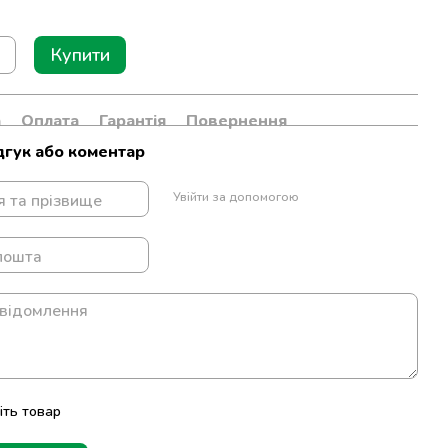
Купити
а
Оплата
Гарантія
Повернення
дгук або коментар
Увійти за допомогою
іть товар