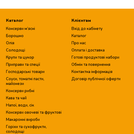
Каталог
Клієнтам
Консерви м’ясні
Вхід до кабінету
Борошно
Каталог
Олія
Про нас
Солодощі
Оплата і доставка
Крупи та цукор
Готові продуктові набори
Приправи та спеції
Обмін та повернення
Господарські товари
Контактна інформація
Соуси, томатні пасти,
Договір публічної оферти
майонези
Консерви рибні
Кава та чай
Напої, води, сік
Консерви овочеві та фруктові
Макаронні вироби
Горіхи та сухофрукти,
солодощі