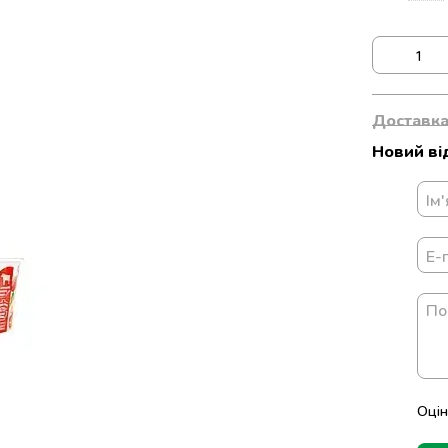
Доставк
Новий ві
Оцін