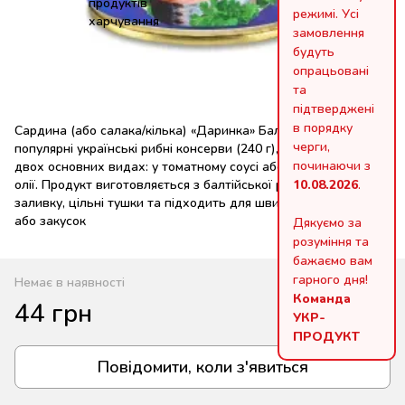
режимі. Усі
замовлення
будуть
опрацьовані
та
підтверджені
в порядку
Сардина (або салака/кілька) «Даринка» Балтійська — це
черги,
популярні українські рибні консерви (240 г), представлені у
починаючи з
двох основних видах: у томатному соусі або з додаванням
олії. Продукт виготовляється з балтійської риби, має густу
10.08.2026
.
заливку, цільні тушки та підходить для швидких обідів, супів
або закусок
Дякуємо за
розуміння та
бажаємо вам
гарного дня!
Немає в наявності
Команда
44 грн
УКР-
ПРОДУКТ
Повідомити, коли з'явиться