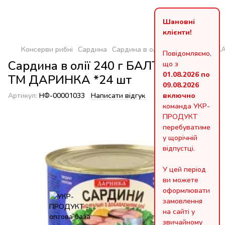
Шановні
клієнти!
Консерви рибні
Сардина
Сардина в олії 240 г БАЛТІЙСЬ
Повідомляємо,
Сардина в олії 240 г БАЛТІЙСЬКА
що з
01.08.2026 по
ТМ ДАРИНКА *24 шт
09.08.2026
Артикул:
НФ-00001033
Написати відгук
включно
команда УКР-
ПРОДУКТ
перебуватиме
у щорічній
відпустці.
У цей період
ви можете
оформлювати
замовлення
на сайті у
звичайному