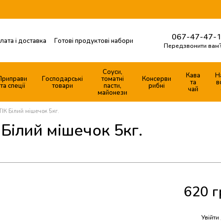
067-47-47-1
лата і доставка
Готові продуктові набори
Передзвонити вам
Контактна інформація
ферти
Соуси,
Кава
Н
Приправи
Господарські
томатні
Консерви
та
в
та спеції
товари
пасти,
рибні
чай
майонези
К Білий мішечок 5кг.
ілий мішечок 5кг.
620 г
%
Увійти