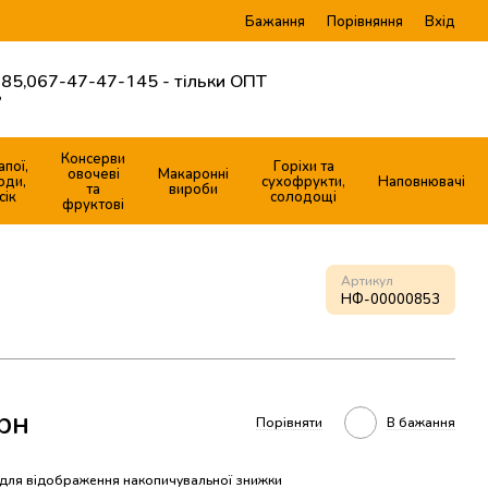
Бажання
Вхід
Порівняння
85,
067-47-47-145 - тільки ОПТ
?
Консерви
апої,
Горіхи та
овочеві
Макаронні
оди,
сухофрукти,
Наповнювачі
та
вироби
сік
солодощі
фруктові
Артикул
НФ-00000853
рн
Порівняти
В бажання
для відображення накопичувальної знижки