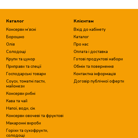
Каталог
Клієнтам
Консерви м’ясні
Вхід до кабінету
Борошно
Каталог
Олія
Про нас
Солодощі
Оплата і доставка
Крупи та цукор
Готові продуктові набори
Приправи та спеції
Обмін та повернення
Господарські товари
Контактна інформація
Соуси, томатні пасти,
Договір публічної оферти
майонези
Консерви рибні
Кава та чай
Напої, води, сік
Консерви овочеві та фруктові
Макаронні вироби
Горіхи та сухофрукти,
солодощі