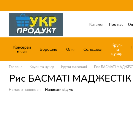
Перейти до основного контенту
Каталог
Про нас
Оп
Обмін та повернення
Договір публічної о
Крупи
Консерви
Борошно
Олія
Солодощі
та
м’ясні
цукор
Головна
Крупи та цукор
Крупи фасовані
Рис БАСМАТІ МАДЖЕСТІ
Рис БАСМАТІ МАДЖЕСТІК Б
Немає в наявності
Написати відгук