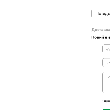
Повідо
Доставк
Новий ві
Оцін