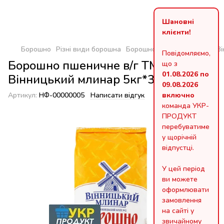
Шановні
клієнти!
Борошно
Різні види борошна
Борошно пшеничне в/г ТМ Ві
Повідомляємо,
Борошно пшеничне в/г ТМ
що з
01.08.2026 по
Вінницький млинар 5кг*3шт
09.08.2026
Артикул:
НФ-00000005
Написати відгук
включно
команда УКР-
ПРОДУКТ
перебуватиме
у щорічній
відпустці.
У цей період
ви можете
оформлювати
замовлення
на сайті у
звичайному