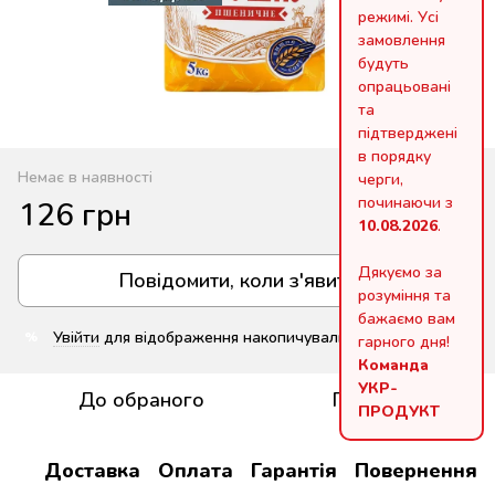
режимі. Усі
замовлення
будуть
опрацьовані
та
підтверджені
в порядку
Немає в наявності
черги,
починаючи з
126 грн
10.08.2026
.
Дякуємо за
Повідомити, коли з'явиться
розуміння та
бажаємо вам
Увійти
для відображення накопичувальної знижки
%
гарного дня!
Команда
УКР-
До обраного
Порівняти
ПРОДУКТ
Доставка
Оплата
Гарантія
Повернення