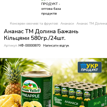
Консерви овочеві та фруктові
Ананаси
Ананас ТМ Долина 
Ананас ТМ Долина Бажань
Кільцями 580гр./24шт.
Артикул:
НФ-00000870
Написати відгук